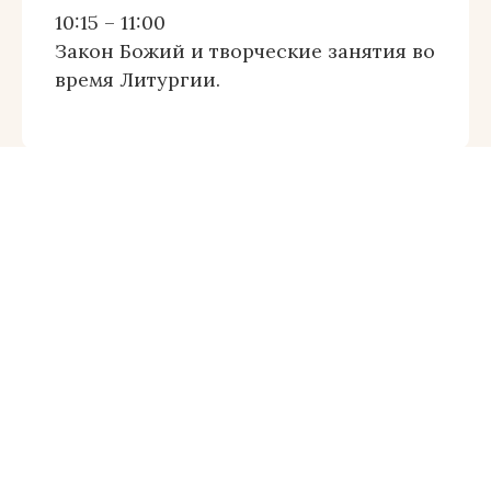
10:15 – 11:00
Закон Божий и творческие занятия во
время Литургии.
МЛАДШАЯ ГРУППА
(6 – 7 ЛЕТ)
Воскресенье
11:45 – 12:30
Закон Божий
12:30 – 13:15
Творчество