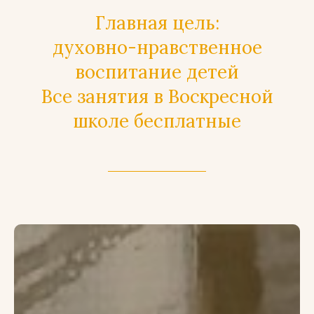
Главная цель:
духовно-нравственное
воспитание детей
Все занятия в Воскресной
школе бесплатные